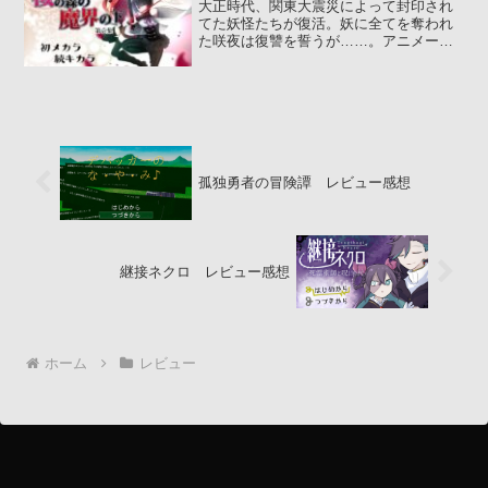
大正時代、関東大震災によって封印され
てた妖怪たちが復活。妖に全てを奪われ
た咲夜は復讐を誓うが……。アニメーシ
ョンの演出でプレイヤーを驚かせた
『reversal』の作者の...
孤独勇者の冒険譚 レビュー感想
継接ネクロ レビュー感想
ホーム
レビュー