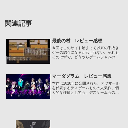
関連記事
最後の村 レビュー感想
今回はこのサイト始まって以来の手抜き
ゲーの紹介になるかもしれない。それも
そのはずで、どうやらゲームジャムの参
加作らしい。期間は1ヶ月らしいけど、本
作の制作期間はもっと短...
マーダグラム レビュー感想
本作は2018年に公開された、アツマール
を代表するデスゲームものの人気作。個
人的な評価としても、デスゲームものと
しては『キミガシネ』に次ぐ傑作だっ
た。しかし本作は未完の...