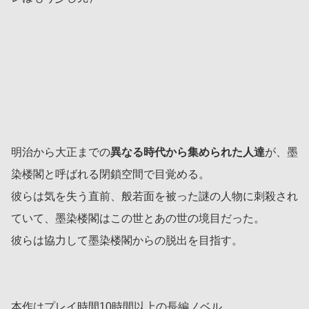
明治から大正までの
異なる時代から集められた人達
が、墨
染楼閣と呼ばれる閉鎖空間で目覚める。
彼らは気を失う直前、般若面を被った謎の人物に刺殺され
ていて、墨染楼閣はこの世とあの世の境目だった。
彼らは協力して墨染楼閣からの脱出を目指す。
本作はプレイ時間10時間以上の長編ノベル。