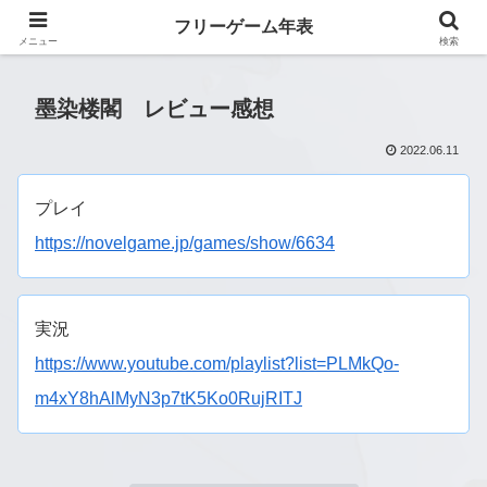
フリーゲーム年表
フリーゲーム年表
メニュー
検索
墨染楼閣 レビュー感想
2022.06.11
プレイ
https://novelgame.jp/games/show/6634
実況
https://www.youtube.com/playlist?list=PLMkQo-
m4xY8hAlMyN3p7tK5Ko0RujRITJ