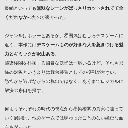
長編といっても
無駄なシーンがばっさりカットされてて全
くだれなかった
のが良かった。
ジャンルはホラーとあるが、雰囲気はむしろデスゲームに
近く、本作には
デスゲームものが好きな人を惹きつける魅
力とギミックが沢山ある
。
墨染楼閣を徘徊する凶暴な妖怪は一応いるけど、それも恐
怖の対象というよりは舞台装置としての役割が大きい。
恐怖から逃げながらの脱出ではなく、あくまでロジカルに
解決の糸口を探す。
何よりそれぞれの時代の視点から墨染楼閣の真実に迫って
いく展開は、他のゲームでは味わったことのない緻密な面
白さがあった。