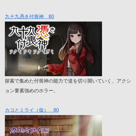
九十九憑き付喪神 80
探索で集めた付喪神の能力で道を切り開いていく、アクシ
ョン要素強めのホラー。
カコとミライ（仮） 80