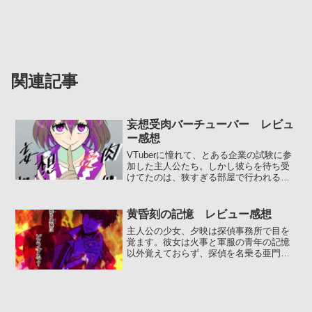
関連記事
妄想受肉バーチューバー レビュ
ー感想
VTuberに憧れて、とある企業の試験に参
加した主人公たち。しかし彼らを待ち受
けてたのは、狭すぎる部屋で行われる脱
出デスゲームだった。参加者が2人しかい
ない掌編デスゲー...
黄昏刻の記憶 レビュー感想
主人公の少女、夕映は探偵事務所で目を
覚ます。彼女は火事と軍服の青年の記憶
以外覚えておらず、探偵を名乗る亜門と
共に記憶を取り戻す旅に出る。だが記憶
と酷似する出来事があった...