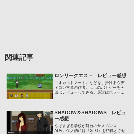
関連記事
ロンリークエスト レビュー感想
『オカルトノート』などを手掛けるウデ
ィコン常連の作者。……のバカゲーを今
回はレビューしてみる。最近はホラーを
中心に制作してるけど、何だかんだで内
容が一番尖ってるのは本作...
SHADOW＆SHADOWS レビュ
ー感想
やばすぎる学校が舞台のサスペンス
ADV。個人的には『GTO』を彷彿とさせ