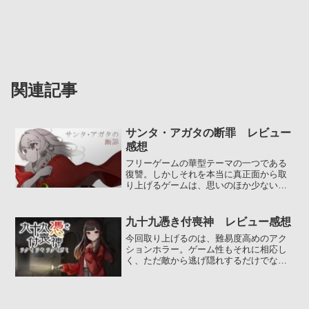
関連記事
サンタ・アガタの断罪 レビュー
感想
フリーゲームの華型テーマの一つである
復讐。しかしそれを本当に真正面から取
り上げるゲームは、思いのほか少ない。
そんな中で本作は、戦争と繰り返される
復讐の連鎖を描いた重厚作...
九十九憑き付喪神 レビュー感想
今回取り上げるのは、難易度高めのアク
ションホラー。ゲーム性もそれに相応し
く、ただ敵から逃げ隠れするだけでな
く、様々な攻撃手段やギミックがある。
中でも売りは茉琴の持つ憑依...