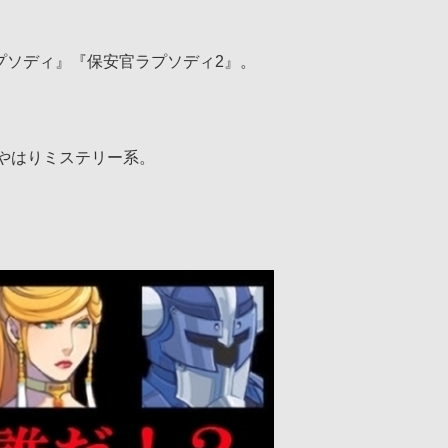
安官ラプソディ』『保安官ラプソディ2』。
。
やはりミステリー系。