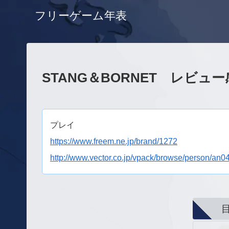
フリーゲーム年表
STANG＆BORNET レビュ
プレイ
https://www.freem.ne.jp/brand/1272
http://www.vector.co.jp/vpack/browse/person/an0