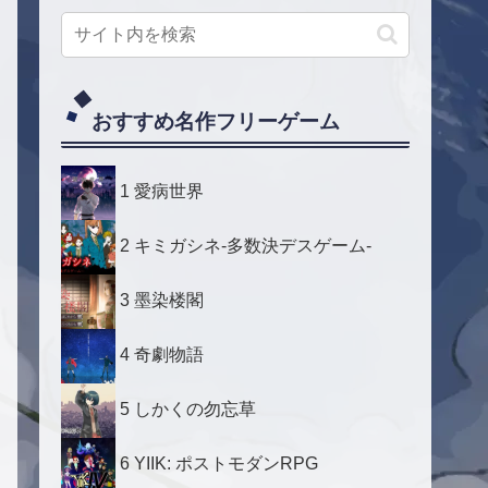
おすすめ名作フリーゲーム
1 愛病世界
2 キミガシネ-多数決デスゲーム-
3 墨染楼閣
4 奇劇物語
5 しかくの勿忘草
6 YIIK: ポストモダンRPG