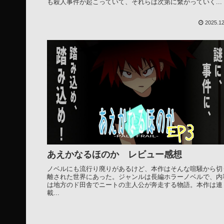
も殺人事件が起こっていて、それらは次第に繋がっていく...
2025.12
あえかなるほのか レビュー感想
ノベルにも流行り廃りがあるけど、本作はそんな喧騒から切
離された世界にあった。ジャンルは長編ホラーノベルで、内
は地方のド田舎でニートの主人公が奔走する物語。本作は連
載...