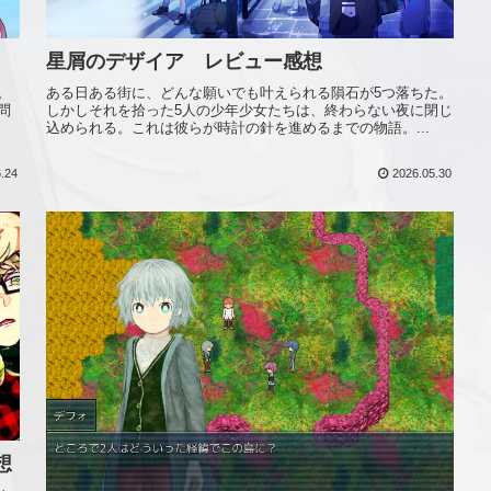
星屑のデザイア レビュー感想
。
ある日ある街に、どんな願いでも叶えられる隕石が5つ落ちた。
問
しかしそれを拾った5人の少年少女たちは、終わらない夜に閉じ
込められる。これは彼らが時計の針を進めるまでの物語。...
.24
2026.05.30
想