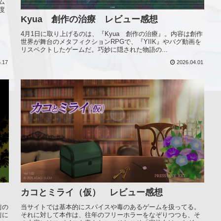
ム
度
Kyua 創作の治療 レビュー感想
4月1日に取り上げるのは、『Kyua 創作の治療』。内容は創作
世界が舞台のメタフィクションRPGで、『YIIK』やバグ動画を
リスペクトしたゲームだ。巧妙に隠された物語の...
.17
2026.04.01
カコとミライ（仮） レビュー感想
前の
当サイトでは基本的にスパイスや毒のあるゲームを扱ってる。
前に
それに対して本作は、往年のフリーホラーをなぞりつつも、そ