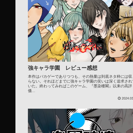
強キャラ学園 レビュー感想
本作はバカゲーでありつつも、その熱量は到底ネタ枠には収
らない。それほどまでに強キャラ学園の笑いは深く追求され
いた。終わってみればこのゲーム、『墨染楼閣』以来の高評
価...
2024.03