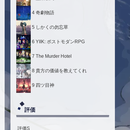
4 奇劇物語
5 しかくの勿忘草
6 YIIK: ポストモダンRPG
7 The Murder Hotel
8 貴方の価値を教えてくれ
9 四ツ目神
評価
評価S