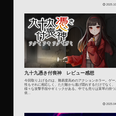
2025.10
九十九憑き付喪神 レビュー感想
今回取り上げるのは、難易度高めのアクションホラー。ゲー
性もそれに相応しく、ただ敵から逃げ隠れするだけでなく、
様々な攻撃手段やギミックがある。中でも売りは茉琴の持つ
依...
2025.04