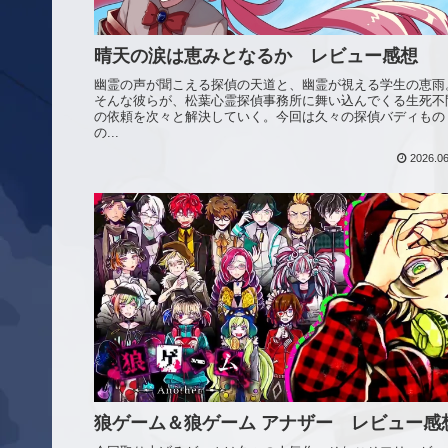
晴天の涙は恵みとなるか レビュー感想
幽霊の声が聞こえる探偵の天道と、幽霊が視える学生の恵雨
そんな彼らが、松葉心霊探偵事務所に舞い込んでくる生死不
の依頼を次々と解決していく。今回は久々の探偵バディもの
の...
2026.06
狼ゲーム＆狼ゲーム アナザー レビュー感