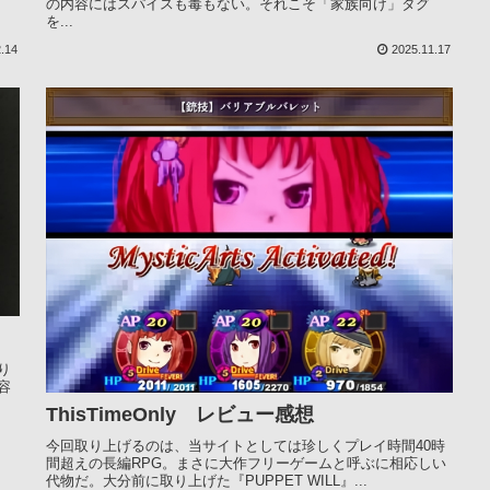
の内容にはスパイスも毒もない。それこそ「家族向け」タグ
を...
.14
2025.11.17
り
容
ThisTimeOnly レビュー感想
今回取り上げるのは、当サイトとしては珍しくプレイ時間40時
間超えの長編RPG。まさに大作フリーゲームと呼ぶに相応しい
代物だ。大分前に取り上げた『PUPPET WILL』...