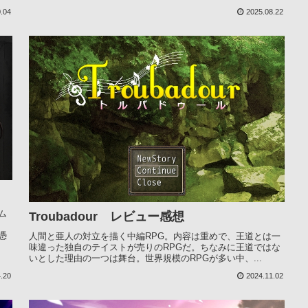
.04
2025.08.22
ム
Troubadour レビュー感想
憑
人間と亜人の対立を描く中編RPG。内容は重めで、王道とは一
味違った独自のテイストが売りのRPGだ。ちなみに王道ではな
いとした理由の一つは舞台。世界規模のRPGが多い中、...
.20
2024.11.02