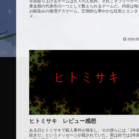
今回取り上げるゲームは久々の人気作。それこそフリーゲー
黄金期の代表作の一つとして数えられるゲームだ。内容は毎
お馴染みの推理デスゲーム。圧倒的な華やかな狂気とエンタ
メ...
2026.05
ヒトミサキ レビュー感想
ある日ヒトミサキで殺人事件が発生し、その傍らには「1年
続きだ」というメッセージが残されていた。実は街では1年